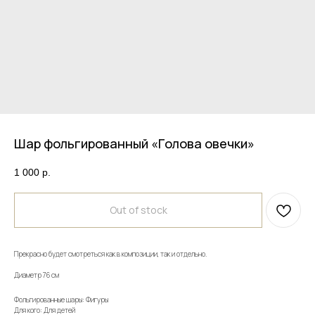
Шар фольгированный «Голова овечки»
1 000
р.
Out of stock
Прекрасно будет смотреться как в композиции, так и отдельно.
Диаметр 76 см
Фольгированные шары: Фигуры
Для кого: Для детей