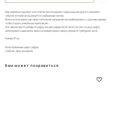
Шар идеально подходит для отметки дня рождения, годовщины или другого значимого
события, которое ассоциируется с выбранным числом.
Можно использовать как самостоятельное украшение или комбинировать с другими шарами,
чтобы создать уникальную композицию.
Для заказа просто добавьте цифру или две цифры (если число состоит из двух цифр)
необходимого наминала в заказ и в комментарии к заказу напишите требуемое число.
Размер 81 см.
Фольгированные шары: Цифры
Событие: День рождения
Вам может понравиться